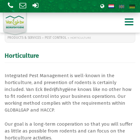
PRODUCTS & SERVICES
»
PEST CONTROL
» HORTICULTURE
Horticulture
Integrated Pest Management is well-known in the
horticulture, and prevention of rodents is certainly
included. Van Eck Bedrijfshygiëne knows like no other how
Tuinbouw
Levensmiddelen
to fit rodent control into your business operations. Our
Agrarisch
Overheid en gebouwen
working method complies with the requirements within
Zwarte rat
GLOBALGAP and HACCP.
Wespenbestrijding
Our goal is a long-term cooperation so that you will suffer
as little as possible from rodents and can focus on the
Silica
horticulture activities.