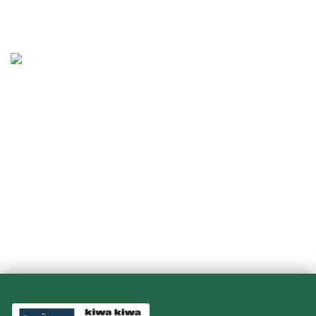
Agrarisch
Levensmiddelen
Glastuinbouw
Agrarisch
Levensmiddelen
Inschrijven IPM KBA cursus