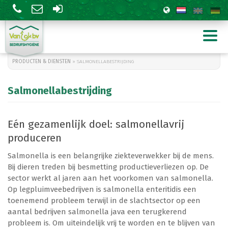
PRODUCTEN & DIENSTEN
» SALMONELLABESTRIJDING
Salmonellabestrijding
Eén gezamenlijk doel: salmonellavrij
produceren
Tuinbouw
Levensmiddelen
Salmonella is een belangrijke ziekteverwekker bij de mens.
Agrarisch
Overheid en gebouwen
Bij dieren treden bij besmetting productieverliezen op. De
Zwarte rat
sector werkt al jaren aan het voorkomen van salmonella.
Wespenbestrijding
Op legpluimveebedrijven is salmonella enteritidis een
toenemend probleem terwijl in de slachtsector op een
aantal bedrijven salmonella java een terugkerend
probleem is. Om uiteindelijk vrij te worden en te blijven van
Silica