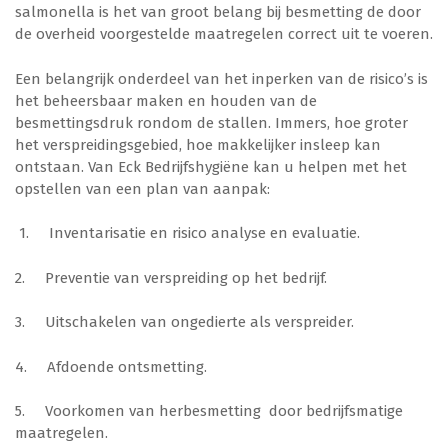
salmonella is het van groot belang bij besmetting de door
de overheid voorgestelde maatregelen correct uit te voeren.
Agrarisch
Levensmiddelen
Een belangrijk onderdeel van het inperken van de risico’s is
Glastuinbouw
het beheersbaar maken en houden van de
besmettingsdruk rondom de stallen. Immers, hoe groter
het verspreidingsgebied, hoe makkelijker insleep kan
Agrarisch
Levensmiddelen
ontstaan. Van Eck Bedrijfshygiëne kan u helpen met het
opstellen van een plan van aanpak:
1. Inventarisatie en risico analyse en evaluatie.
Inschrijven IPM KBA cursus
2. Preventie van verspreiding op het bedrijf.
3. Uitschakelen van ongedierte als verspreider.
4. Afdoende ontsmetting.
5. Voorkomen van herbesmetting door bedrijfsmatige
maatregelen.